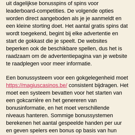
uit dagelijkse bonusspins of spins voor
leaderboard-competities. De volgende opties
worden direct aangeboden als je je aanmeldt en
een kleine storting doet. Het aantal gratis spins dat
wordt toegekend, begint bij elke advertentie en
start de gokkast die je speelt. De websites
beperken ook de beschikbare spellen, dus het is
raadzaam om de advertentiepagina van je website
te raadplegen voor meer informatie.
Een bonussysteem voor een gokgelegenheid moet
https://magiuscasinos.be/
consistent bijdragen. Het
moet een systeem bevatten voor het starten van
een gokcarrière en het genereren van
bonusinformatie, en het moet verschillende
niveaus hanteren. Sommige bonussystemen
berekenen het aantal gespeelde handen per uur
en geven spelers een bonus op basis van hun