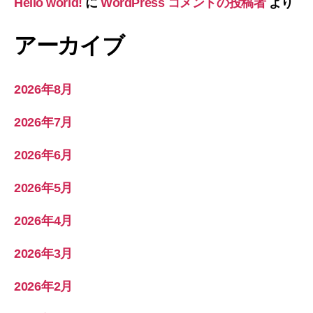
Hello world!
に
WordPress コメントの投稿者
より
アーカイブ
2026年8月
2026年7月
2026年6月
2026年5月
2026年4月
2026年3月
2026年2月