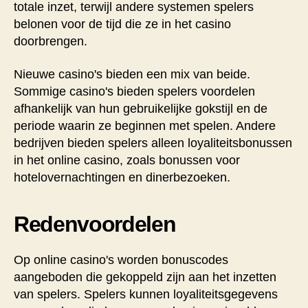
totale inzet, terwijl andere systemen spelers
belonen voor de tijd die ze in het casino
doorbrengen.
Nieuwe casino's bieden een mix van beide.
Sommige casino's bieden spelers voordelen
afhankelijk van hun gebruikelijke gokstijl en de
periode waarin ze beginnen met spelen. Andere
bedrijven bieden spelers alleen loyaliteitsbonussen
in het online casino, zoals bonussen voor
hotelovernachtingen en dinerbezoeken.
Redenvoordelen
Op online casino's worden bonuscodes
aangeboden die gekoppeld zijn aan het inzetten
van spelers. Spelers kunnen loyaliteitsgegevens