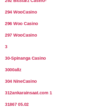
292 BitStarz Casino-
294 WooCasino
296 Woo Casino
297 WooCasino
3
30-Spinanga Casino
3000allz
304 NineCasino
312ankarainsaat.com 1
31867 05.02