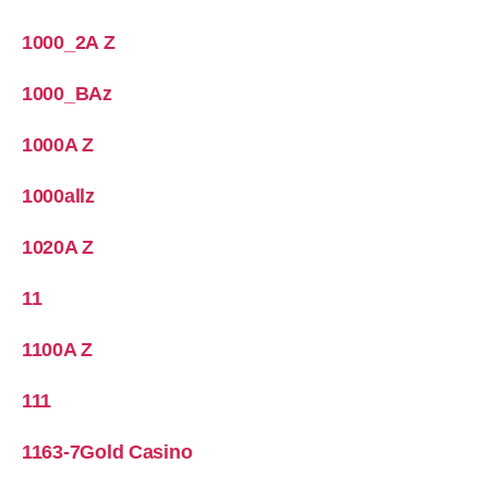
1000_2A Z
1000_BAz
1000A Z
1000allz
1020A Z
11
1100A Z
111
1163-7Gold Casino