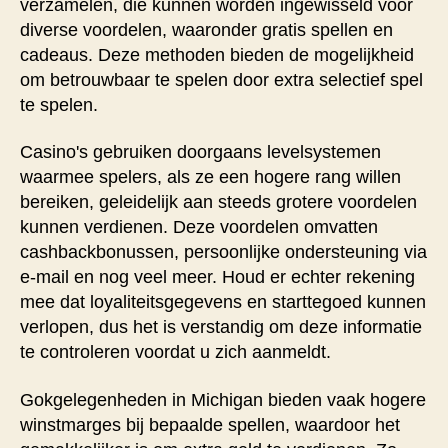
verzamelen, die kunnen worden ingewisseld voor
diverse voordelen, waaronder gratis spellen en
cadeaus. Deze methoden bieden de mogelijkheid
om betrouwbaar te spelen door extra selectief spel
te spelen.
Casino's gebruiken doorgaans levelsystemen
waarmee spelers, als ze een hogere rang willen
bereiken, geleidelijk aan steeds grotere voordelen
kunnen verdienen. Deze voordelen omvatten
cashbackbonussen, persoonlijke ondersteuning via
e-mail en nog veel meer. Houd er echter rekening
mee dat loyaliteitsgegevens en starttegoed kunnen
verlopen, dus het is verstandig om deze informatie
te controleren voordat u zich aanmeldt.
Gokgelegenheden in Michigan bieden vaak hogere
winstmarges bij bepaalde spellen, waardoor het