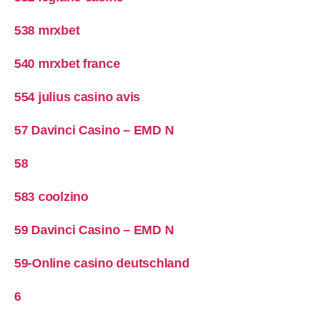
538 mrxbet
540 mrxbet france
554 julius casino avis
57 Davinci Casino – EMD N
58
583 coolzino
59 Davinci Casino – EMD N
59-Online casino deutschland
6