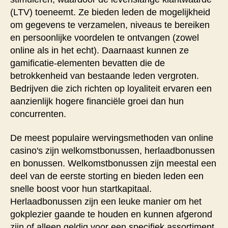
(LTV) toeneemt. Ze bieden leden de mogelijkheid
om gegevens te verzamelen, niveaus te bereiken
en persoonlijke voordelen te ontvangen (zowel
online als in het echt). Daarnaast kunnen ze
gamificatie-elementen bevatten die de
betrokkenheid van bestaande leden vergroten.
Bedrijven die zich richten op loyaliteit ervaren een
aanzienlijk hogere financiële groei dan hun
concurrenten.
De meest populaire wervingsmethoden van online
casino's zijn welkomstbonussen, herlaadbonussen
en bonussen. Welkomstbonussen zijn meestal een
deel van de eerste storting en bieden leden een
snelle boost voor hun startkapitaal.
Herlaadbonussen zijn een leuke manier om het
gokplezier gaande te houden en kunnen afgerond
zijn of alleen geldig voor een specifiek assortiment