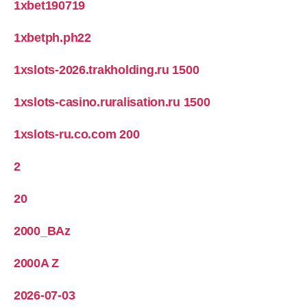
1xbet190719
1xbetph.ph22
1xslots-2026.trakholding.ru 1500
1xslots-casino.ruralisation.ru 1500
1xslots-ru.co.com 200
2
20
2000_BAz
2000A Z
2026-07-03