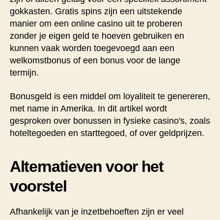
gokkasten. Gratis spins zijn een uitstekende
manier om een ​​online casino uit te proberen
zonder je eigen geld te hoeven gebruiken en
kunnen vaak worden toegevoegd aan een
welkomstbonus of een bonus voor de lange
termijn.
Bonusgeld is een middel om loyaliteit te genereren,
met name in Amerika. In dit artikel wordt
gesproken over bonussen in fysieke casino's, zoals
hoteltegoeden en starttegoed, of over geldprijzen.
Alternatieven voor het
voorstel
Afhankelijk van je inzetbehoeften zijn er veel