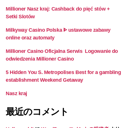
Millioner Nasz kraj: Cashback do pięć stów +
Setki Slotów
Milkyway Casino Polska ᐈ ustawowe zabawy
online oraz automaty
Millioner Casino Oficjalna Serwis ️ Logowanie do
odwiedzenia Millioner Casino
5 Hidden You S. Metropolises Best for a gambling
establishment Weekend Getaway
Nasz kraj
最近のコメント