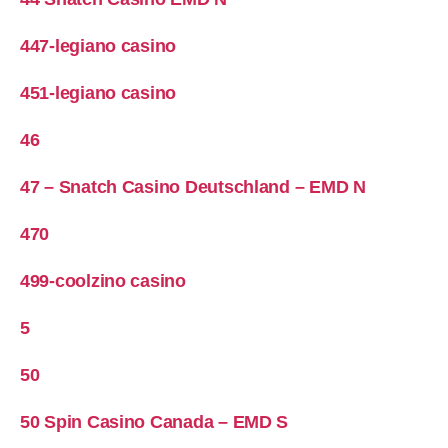
447-legiano casino
451-legiano casino
46
47 – Snatch Casino Deutschland – EMD N
470
499-coolzino casino
5
50
50 Spin Casino Canada – EMD S