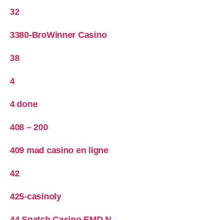
32
3380-BroWinner Casino
38
4
4 done
408 – 200
409 mad casino en ligne
42
425-casinoly
44 Snatch Casino EMD N