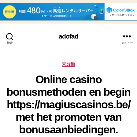
adofad
検索
メニュー
カ
未分類
テ
Online casino
ゴ
リ
bonusmethoden en begin
ー
https://magiuscasinos.be/
met het promoten van
bonusaanbiedingen.