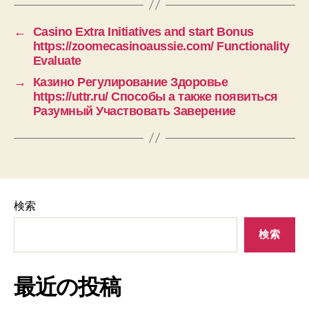
←
Casino Extra Initiatives and start Bonus
https://zoomecasinoaussie.com/ Functionality
Evaluate
→
Казино Регулирование Здоровье
https://uttr.ru/ Способы а также появиться
Разумный Участвовать Заверение
検索
検索
最近の投稿