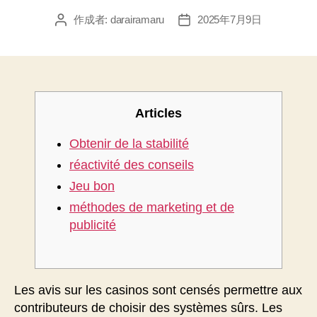
作成者:
darairamaru
2025年7月9日
投
投
稿
稿
者
日
Articles
Obtenir de la stabilité
réactivité des conseils
Jeu bon
méthodes de marketing et de
publicité
Les avis sur les casinos sont censés permettre aux
contributeurs de choisir des systèmes sûrs. Les