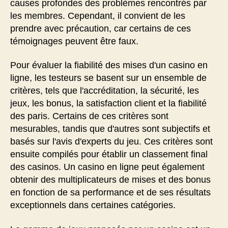
causes profondes des problèmes rencontrés par
les membres. Cependant, il convient de les
prendre avec précaution, car certains de ces
témoignages peuvent être faux.
Pour évaluer la fiabilité des mises d'un casino en
ligne, les testeurs se basent sur un ensemble de
critères, tels que l'accréditation, la sécurité, les
jeux, les bonus, la satisfaction client et la fiabilité
des paris. Certains de ces critères sont
mesurables, tandis que d'autres sont subjectifs et
basés sur l'avis d'experts du jeu. Ces critères sont
ensuite compilés pour établir un classement final
des casinos. Un casino en ligne peut également
obtenir des multiplicateurs de mises et des bonus
en fonction de sa performance et de ses résultats
exceptionnels dans certaines catégories.