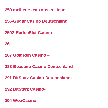
250 meilleurs casinos en ligne
256-Gudar Casino Deutschland
2592-RodeoSlot Casino
26
267 GoldRun Casino –
288-Beastino Casino Deutschland
291 BitStarz Casino Deutschland-
292 BitStarz Casino-
294 WooCasino