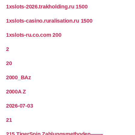
1xslots-2026.trakholding.ru 1500
1xslots-casino.ruralisation.ru 1500
1xslots-ru.co.com 200
2
20
2000_BAz
2000A Z
2026-07-03
21
215 TigerSpin Zahlungsmethoden——-