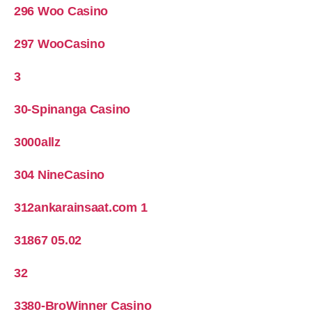
296 Woo Casino
297 WooCasino
3
30-Spinanga Casino
3000allz
304 NineCasino
312ankarainsaat.com 1
31867 05.02
32
3380-BroWinner Casino