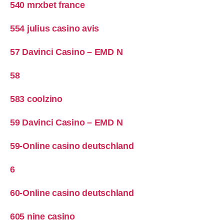
540 mrxbet france
554 julius casino avis
57 Davinci Casino – EMD N
58
583 coolzino
59 Davinci Casino – EMD N
59-Online casino deutschland
6
60-Online casino deutschland
605 nine casino