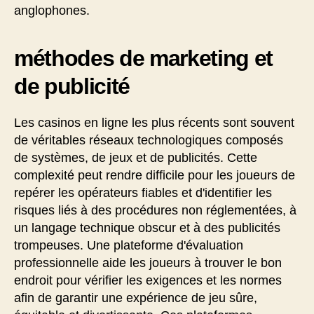
anglophones.
méthodes de marketing et
de publicité
Les casinos en ligne les plus récents sont souvent
de véritables réseaux technologiques composés
de systèmes, de jeux et de publicités. Cette
complexité peut rendre difficile pour les joueurs de
repérer les opérateurs fiables et d'identifier les
risques liés à des procédures non réglementées, à
un langage technique obscur et à des publicités
trompeuses. Une plateforme d'évaluation
professionnelle aide les joueurs à trouver le bon
endroit pour vérifier les exigences et les normes
afin de garantir une expérience de jeu sûre,