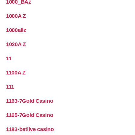
1000_BAz
1000A Z
1000allz
1020A Z
11
1100A Z
111
1163-7Gold Casino
1165-7Gold Casino
1183-betlive casino