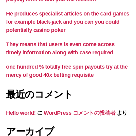
He produces specialist articles on the card games
for example black-jack and you can you could
potentially casino poker
They means that users is even come across
timely information along with case required
one hundred % totally free spin payouts try at the
mercy of good 40x betting requisite
最近のコメント
Hello world!
に
WordPress コメントの投稿者
より
アーカイブ