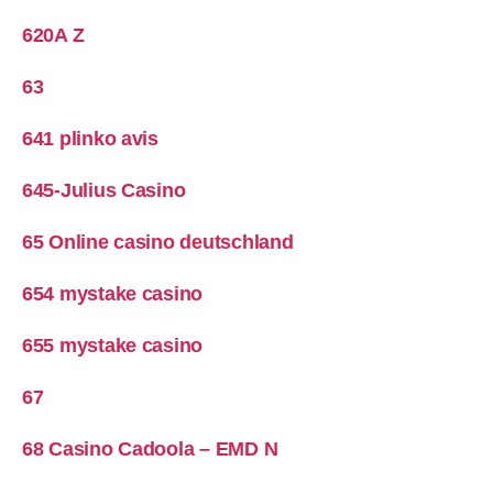
620A Z
63
641 plinko avis
645-Julius Casino
65 Online casino deutschland
654 mystake casino
655 mystake casino
67
68 Casino Cadoola – EMD N