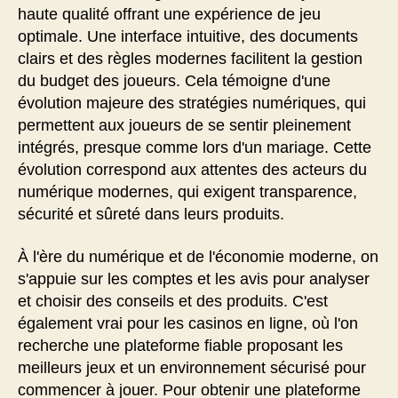
haute qualité offrant une expérience de jeu
optimale. Une interface intuitive, des documents
clairs et des règles modernes facilitent la gestion
du budget des joueurs. Cela témoigne d'une
évolution majeure des stratégies numériques, qui
permettent aux joueurs de se sentir pleinement
intégrés, presque comme lors d'un mariage. Cette
évolution correspond aux attentes des acteurs du
numérique modernes, qui exigent transparence,
sécurité et sûreté dans leurs produits.
À l'ère du numérique et de l'économie moderne, on
s'appuie sur les comptes et les avis pour analyser
et choisir des conseils et des produits. C'est
également vrai pour les casinos en ligne, où l'on
recherche une plateforme fiable proposant les
meilleurs jeux et un environnement sécurisé pour
commencer à jouer. Pour obtenir une plateforme