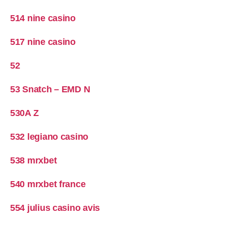
514 nine casino
517 nine casino
52
53 Snatch – EMD N
530A Z
532 legiano casino
538 mrxbet
540 mrxbet france
554 julius casino avis