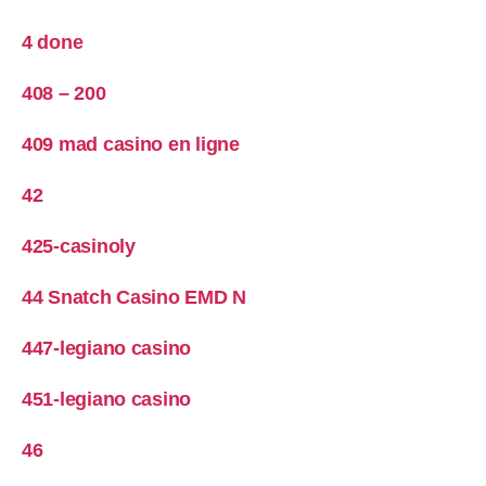
4 done
408 – 200
409 mad casino en ligne
42
425-casinoly
44 Snatch Casino EMD N
447-legiano casino
451-legiano casino
46