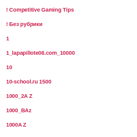
! Competitive Gaming Tips
! Без рубрики
1
1_lapapillote08.com_10000
10
10-school.ru 1500
1000_2A Z
1000_BAz
1000A Z