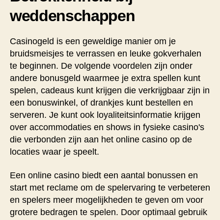
weddenschappen
Casinogeld is een geweldige manier om je
bruidsmeisjes te verrassen en leuke gokverhalen
te beginnen. De volgende voordelen zijn onder
andere bonusgeld waarmee je extra spellen kunt
spelen, cadeaus kunt krijgen die verkrijgbaar zijn in
een bonuswinkel, of drankjes kunt bestellen en
serveren. Je kunt ook loyaliteitsinformatie krijgen
over accommodaties en shows in fysieke casino's
die verbonden zijn aan het online casino op de
locaties waar je speelt.
Een online casino biedt een aantal bonussen en
start met reclame om de spelervaring te verbeteren
en spelers meer mogelijkheden te geven om voor
grotere bedragen te spelen. Door optimaal gebruik