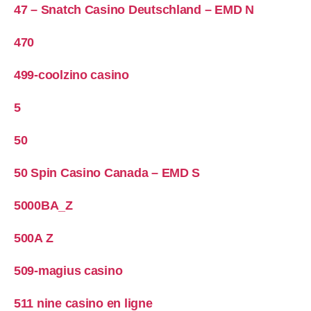
47 – Snatch Casino Deutschland – EMD N
470
499-coolzino casino
5
50
50 Spin Casino Canada – EMD S
5000BA_Z
500A Z
509-magius casino
511 nine casino en ligne