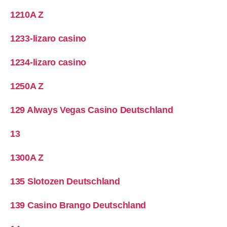
1210A Z
1233-lizaro casino
1234-lizaro casino
1250A Z
129 Always Vegas Casino Deutschland
13
1300A Z
135 Slotozen Deutschland
139 Casino Brango Deutschland