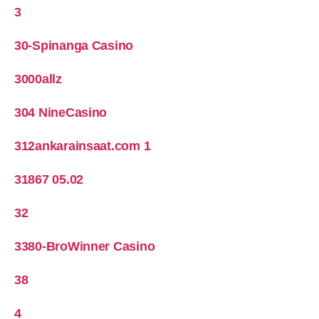
3
30-Spinanga Casino
3000allz
304 NineCasino
312ankarainsaat.com 1
31867 05.02
32
3380-BroWinner Casino
38
4