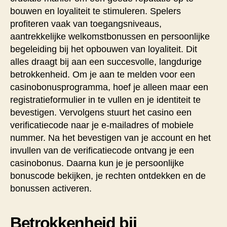
bouwen en loyaliteit te stimuleren. Spelers
profiteren vaak van toegangsniveaus,
aantrekkelijke welkomstbonussen en persoonlijke
begeleiding bij het opbouwen van loyaliteit. Dit
alles draagt ​​bij aan een succesvolle, langdurige
betrokkenheid. Om je aan te melden voor een
casinobonusprogramma, hoef je alleen maar een
registratieformulier in te vullen en je identiteit te
bevestigen. Vervolgens stuurt het casino een
verificatiecode naar je e-mailadres of mobiele
nummer. Na het bevestigen van je account en het
invullen van de verificatiecode ontvang je een
casinobonus. Daarna kun je je persoonlijke
bonuscode bekijken, je rechten ontdekken en de
bonussen activeren.
Betrokkenheid bij