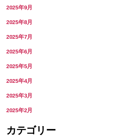
2025年9月
2025年8月
2025年7月
2025年6月
2025年5月
2025年4月
2025年3月
2025年2月
カテゴリー