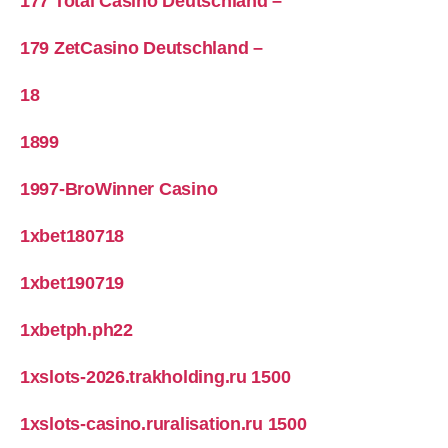
177 Total Casino Deutschland –
179 ZetCasino Deutschland –
18
1899
1997-BroWinner Casino
1xbet180718
1xbet190719
1xbetph.ph22
1xslots-2026.trakholding.ru 1500
1xslots-casino.ruralisation.ru 1500