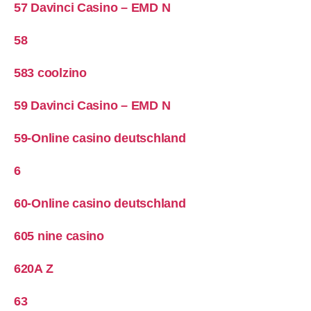
57 Davinci Casino – EMD N
58
583 coolzino
59 Davinci Casino – EMD N
59-Online casino deutschland
6
60-Online casino deutschland
605 nine casino
620A Z
63