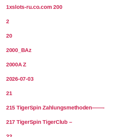
1xslots-ru.co.com 200
2
20
2000_BAz
2000A Z
2026-07-03
21
215 TigerSpin Zahlungsmethoden——-
217 TigerSpin TigerClub –
22