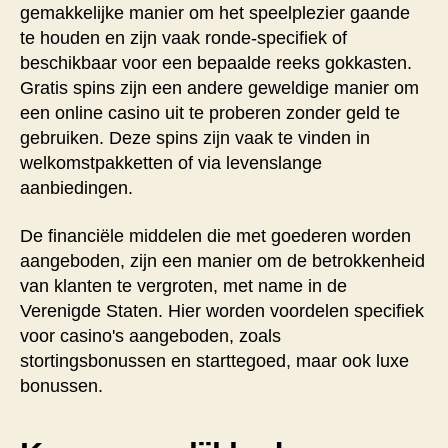
gemakkelijke manier om het speelplezier gaande
te houden en zijn vaak ronde-specifiek of
beschikbaar voor een bepaalde reeks gokkasten.
Gratis spins zijn een andere geweldige manier om
een ​​online casino uit te proberen zonder geld te
gebruiken. Deze spins zijn vaak te vinden in
welkomstpakketten of via levenslange
aanbiedingen.
De financiële middelen die met goederen worden
aangeboden, zijn een manier om de betrokkenheid
van klanten te vergroten, met name in de
Verenigde Staten. Hier worden voordelen specifiek
voor casino's aangeboden, zoals
stortingsbonussen en starttegoed, maar ook luxe
bonussen.