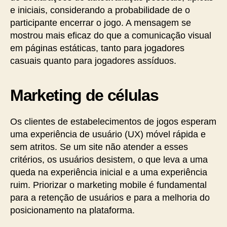
e iniciais, considerando a probabilidade de o
participante encerrar o jogo. A mensagem se
mostrou mais eficaz do que a comunicação visual
em páginas estáticas, tanto para jogadores
casuais quanto para jogadores assíduos.
Marketing de células
Os clientes de estabelecimentos de jogos esperam
uma experiência de usuário (UX) móvel rápida e
sem atritos. Se um site não atender a esses
critérios, os usuários desistem, o que leva a uma
queda na experiência inicial e a uma experiência
ruim. Priorizar o marketing mobile é fundamental
para a retenção de usuários e para a melhoria do
posicionamento na plataforma.