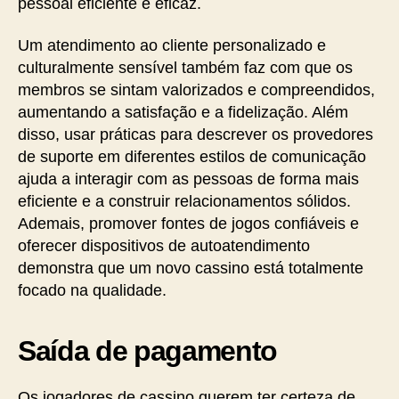
pessoal eficiente e eficaz.
Um atendimento ao cliente personalizado e
culturalmente sensível também faz com que os
membros se sintam valorizados e compreendidos,
aumentando a satisfação e a fidelização. Além
disso, usar práticas para descrever os provedores
de suporte em diferentes estilos de comunicação
ajuda a interagir com as pessoas de forma mais
eficiente e a construir relacionamentos sólidos.
Ademais, promover fontes de jogos confiáveis ​​e
oferecer dispositivos de autoatendimento
demonstra que um novo cassino está totalmente
focado na qualidade.
Saída de pagamento
Os jogadores de cassino querem ter certeza de