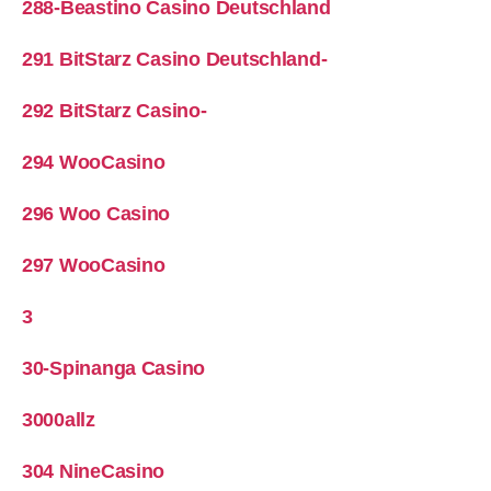
288-Beastino Casino Deutschland
291 BitStarz Casino Deutschland-
292 BitStarz Casino-
294 WooCasino
296 Woo Casino
297 WooCasino
3
30-Spinanga Casino
3000allz
304 NineCasino