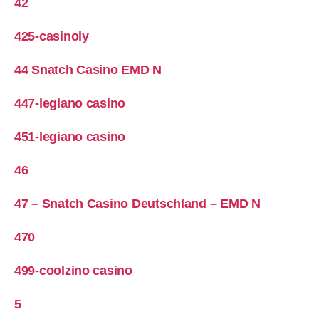
42
425-casinoly
44 Snatch Casino EMD N
447-legiano casino
451-legiano casino
46
47 – Snatch Casino Deutschland – EMD N
470
499-coolzino casino
5