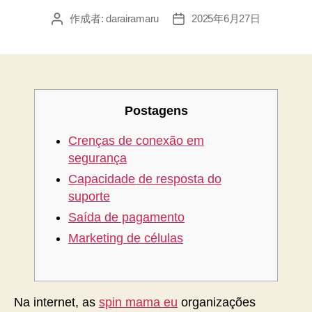
作成者:
darairamaru
2025年6月27日
投
投
稿
稿
者
日
Postagens
Crenças de conexão em
segurança
Capacidade de resposta do
suporte
Saída de pagamento
Marketing de células
Na internet, as
spin mama eu
organizações