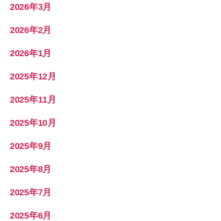
2026年3月
2026年2月
2026年1月
2025年12月
2025年11月
2025年10月
2025年9月
2025年8月
2025年7月
2025年6月