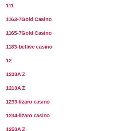
111
1163-7Gold Casino
1165-7Gold Casino
1183-betlive casino
12
1200A Z
1210A Z
1233-lizaro casino
1234-lizaro casino
1250A Z