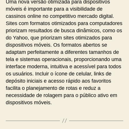
Uma nova versão otimizada para dispositivos
móveis é importante para a visibilidade de
cassinos online no competitivo mercado digital.
Sites com formatos otimizados para computadores
priorizam resultados de busca dinâmicos, como os
do Yahoo, que priorizam sites otimizados para
dispositivos móveis. Os formatos abertos se
adaptam perfeitamente a diferentes tamanhos de
tela e sistemas operacionais, proporcionando uma
interface moderna, intuitiva e acessível para todos
os usuários. Incluir o ícone de celular, links de
depósito iniciais e acesso rápido aos favoritos
facilita o planejamento de rotas e reduz a
necessidade de rolagem para o público ativo em
dispositivos móveis.