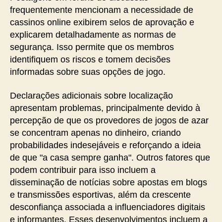
frequentemente mencionam a necessidade de
cassinos online exibirem selos de aprovação e
explicarem detalhadamente as normas de
segurança. Isso permite que os membros
identifiquem os riscos e tomem decisões
informadas sobre suas opções de jogo.
Declarações adicionais sobre localização
apresentam problemas, principalmente devido à
percepção de que os provedores de jogos de azar
se concentram apenas no dinheiro, criando
probabilidades indesejáveis ​​e reforçando a ideia
de que "a casa sempre ganha". Outros fatores que
podem contribuir para isso incluem a
disseminação de notícias sobre apostas em blogs
e transmissões esportivas, além da crescente
desconfiança associada a influenciadores digitais
e informantes. Esses desenvolvimentos incluem a