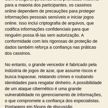
para a maioria dos participantes, os cassinos
online dependem de precauções para proteger
informações pessoais sensíveis e iniciar jogos
online. Isso inclui criptografia de arquivos, que
codifica informações confidenciais para que
ninguém possa lê-las sem autorização. A
conformidade com leis rigorosas de proteção de
dados também reforça a confiança nas práticas
dos cassinos.
No entanto, o grande vencedor é fabricado pela
indústria de jogos de azar, que assume riscos e
busca trapacear, relatando crimes e roubando
identidades para resgatar dinheiro. A possibilidade
de um ataque cibernético é uma grande
vulnerabilidade no gerenciamento de informações,
o que compromete a confiança dos especialistas.
Postagens em fóruns de discussão