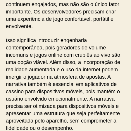
continuem engajados, mas não são o único fator
importante. Os desenvolvedores precisam criar
uma experiência de jogo confortável, portátil e
envolvente.
Isso significa introduzir engenharia
contemporânea, pois geradores de volume
incomuns e jogos online com crupiês ao vivo são
uma opção viável. Além disso, a incorporação de
realidade aumentada e o uso da internet podem
imergir o jogador na atmosfera de apostas. A
narrativa também é essencial em aplicativos de
cassino para dispositivos móveis, pois mantém o
usuário envolvido emocionalmente. A narrativa
precisa ser otimizada para dispositivos móveis e
apresentar uma estrutura que seja perfeitamente
aproveitada pelo aparelho, sem comprometer a
fidelidade ou o desempenho.