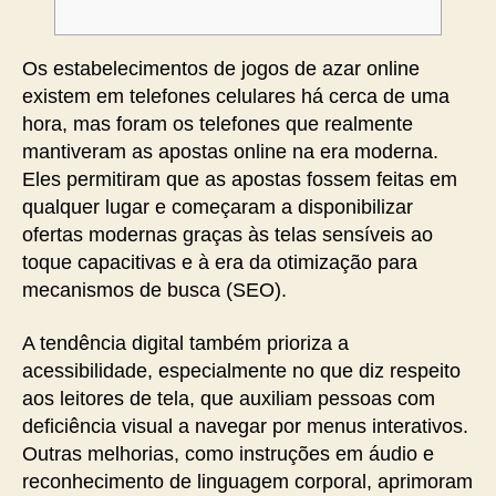
Os estabelecimentos de jogos de azar online
existem em telefones celulares há cerca de uma
hora, mas foram os telefones que realmente
mantiveram as apostas online na era moderna.
Eles permitiram que as apostas fossem feitas em
qualquer lugar e começaram a disponibilizar
ofertas modernas graças às telas sensíveis ao
toque capacitivas e à era da otimização para
mecanismos de busca (SEO).
A tendência digital também prioriza a
acessibilidade, especialmente no que diz respeito
aos leitores de tela, que auxiliam pessoas com
deficiência visual a navegar por menus interativos.
Outras melhorias, como instruções em áudio e
reconhecimento de linguagem corporal, aprimoram