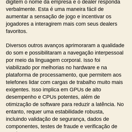
digitem o nome da empresa e o dealer responda
verbalmente. Esta é uma maneira fácil de
aumentar a sensação de jogo e incentivar os
jogadores a interagirem mais com seus dealers
favoritos.
Diversos outros avanços aprimoraram a qualidade
do som e possibilitaram a navegação interpessoal
por meio da linguagem corporal. Isso foi
viabilizado por melhorias no hardware e na
plataforma de processamento, que permitem aos
telefones lidar com cargas de trabalho muito mais
exigentes. Isso implica em GPUs de alto
desempenho e CPUs potentes, além de
otimização de software para reduzir a latência. No
entanto, requer uma estabilidade robusta,
incluindo validação de segurança, dados de
componentes, testes de fraude e verificação de