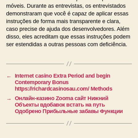
móveis. Durante as entrevistas, os entrevistados
demonstraram que você é capaz de aplicar essas
instruções de forma mais transparente e clara,
caso precise de ajuda dos desenvolvedores. Além
disso, eles acreditam que essas instruções podem
ser estendidas a outras pessoas com deficiência.
←
Internet casino Extra Period and begin
Contemporary Bonus
https://richardcasinosau.com/ Methods
→
Онлайн-казино Zooma сайт Нижний
Объекты вдобавок встать на путь
Одобрено Прибыльные забавы Функции