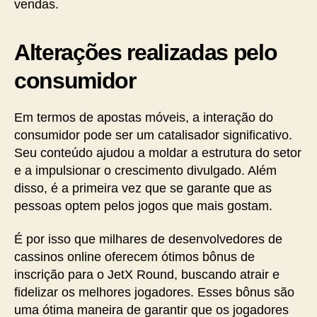
vendas.
Alterações realizadas pelo
consumidor
Em termos de apostas móveis, a interação do
consumidor pode ser um catalisador significativo.
Seu conteúdo ajudou a moldar a estrutura do setor
e a impulsionar o crescimento divulgado. Além
disso, é a primeira vez que se garante que as
pessoas optem pelos jogos que mais gostam.
É por isso que milhares de desenvolvedores de
cassinos online oferecem ótimos bônus de
inscrição para o JetX Round, buscando atrair e
fidelizar os melhores jogadores. Esses bônus são
uma ótima maneira de garantir que os jogadores