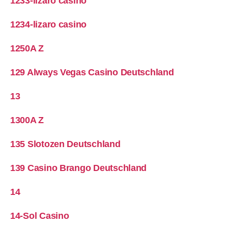
1233-lizaro casino
1234-lizaro casino
1250A Z
129 Always Vegas Casino Deutschland
13
1300A Z
135 Slotozen Deutschland
139 Casino Brango Deutschland
14
14-Sol Casino