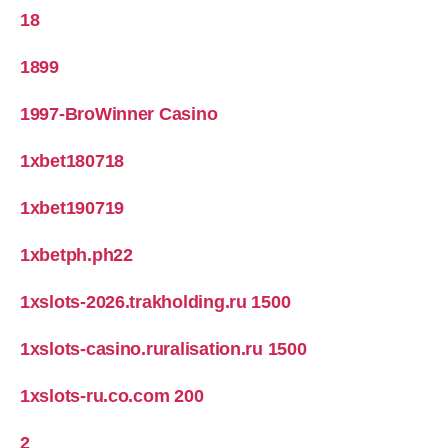
18
1899
1997-BroWinner Casino
1xbet180718
1xbet190719
1xbetph.ph22
1xslots-2026.trakholding.ru 1500
1xslots-casino.ruralisation.ru 1500
1xslots-ru.co.com 200
2