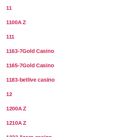
11
1100A Z
111
1163-7Gold Casino
1165-7Gold Casino
1183-betlive casino
12
1200A Z
1210A Z