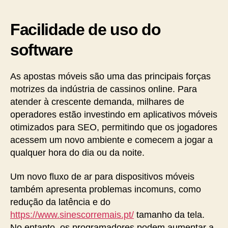
Facilidade de uso do
software
As apostas móveis são uma das principais forças
motrizes da indústria de cassinos online. Para
atender à crescente demanda, milhares de
operadores estão investindo em aplicativos móveis
otimizados para SEO, permitindo que os jogadores
acessem um novo ambiente e comecem a jogar a
qualquer hora do dia ou da noite.
Um novo fluxo de ar para dispositivos móveis
também apresenta problemas incomuns, como
redução da latência e do
https://www.sinescorremais.pt/
tamanho da tela.
No entanto, os programadores podem aumentar a