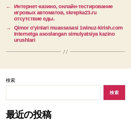
←
Интернет-казино, онлайн-тестирование
игровых автоматов, skrepka23.ru
отсутствие еды.
→
Qimor o'yinlari muassasasi 1winuz-kirish.com
Internetga asoslangan simulyatsiya kazino
urushlari
検索
検索
最近の投稿