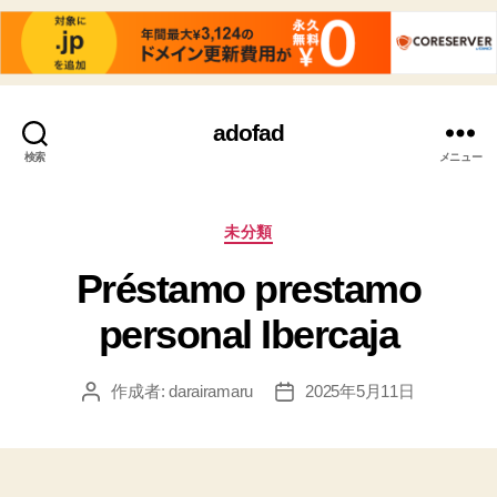
adofad
検索
メニュー
カ
未分類
テ
Préstamo prestamo
ゴ
リ
personal Ibercaja
ー
作成者:
darairamaru
2025年5月11日
投
投
稿
稿
者
日