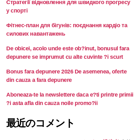
Стратегії відновлення для швидкого прогресу
у спорті
Фітнес-план для бігунів: поєднання кардіо та
силових навантажень
De obicei, acolo unde este ob?inut, bonusul fara
depunere se imprumut cu alte cuvinte ?i scurt
Bonus fara depunere 2026 De asemenea, oferte
din cauza a fara depunere
Aboneaza-te la newslettere daca e?ti printre primii
?i asta afla din cauza noile promo?ii
最近のコメント