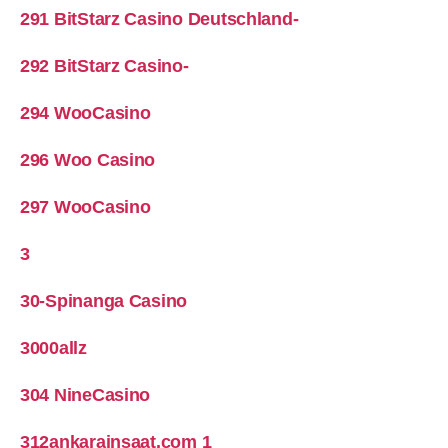
291 BitStarz Casino Deutschland-
292 BitStarz Casino-
294 WooCasino
296 Woo Casino
297 WooCasino
3
30-Spinanga Casino
3000allz
304 NineCasino
312ankarainsaat.com 1