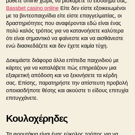
μάθετε online χωρίς να ρισκάρετε το εισόδημά σας.
Bassbet casino online
Είτε δεν είστε εξοικειωμένοι
με τα βιντεοπαιχνίδια είτε είστε επαγγελματίας, οι
δραστηριότητες που αναφέρονται εδώ είναι ένας
πολύ καλός τρόπος για να κατανοήσετε καλύτερα
ότι είναι σημαντικό να φαίνεστε και να αισθάνεστε
ενώ διασκεδάζετε και δεν έχετε καμία τύχη.
Δοκιμάστε διάφορα άλλα επίπεδα παιχνιδιού με
κάρτες για να καταλάβετε πώς επηρεάζουν μια
εξαιρετική απόδοση και να ξεκινήσετε τα κέρδη
σας. Επίσης, παρατηρήστε την απίστευτη προβολή
οποιασδήποτε θέσης και ακούστε τι είδους επιτυχία
επιτυγχάνετε.
Κουλοχέρηδες
Τα φρουτάκια είναι ένας εύκολος τρόπος για να