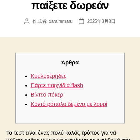
παίξετε δωρεάν
作成者:
darairamaru
2025年3月8日
投
投
稿
稿
者
日
Άρθρα
Κουλοχέρηδες
Πάρτε παιχνίδια flash
Βίντεο πόκερ
Κοντό ρόπαλο δεμένο με λουρί
Τα τεστ είναι ένας πολύ καλός τρόπος για να