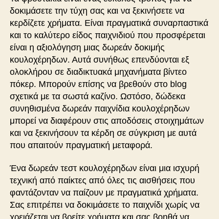
δοκιμάσετε την τύχη σας και να ξεκινήσετε να
κερδίζετε χρήματα. Είναι πραγματικά συναρπαστικά
και το καλύτερο είδος παιχνιδιού που προσφέρεται
είναι η αξιολόγηση μιας δωρεάν δοκιμής
κουλοχέρηδων. Αυτά συνήθως επενδύονται εξ
ολοκλήρου σε διαδικτυακά μηχανήματα βίντεο
πόκερ. Μπορούν επίσης να βρεθούν στο blog
σχετικά με τα σωστά καζίνο. Ωστόσο, δώδεκα
συνηθισμένα δωρεάν παιχνίδια κουλοχέρηδων
μπορεί να διαφέρουν στις αποδόσεις στοιχημάτων
και να ξεκινήσουν τα κέρδη σε σύγκριση με αυτά
που απαιτούν πραγματική μεταφορά.
Ένα δωρεάν τεστ κουλοχέρηδων είναι μια ισχυρή
τεχνική από παίκτες από όλες τις αισθήσεις που
φαντάζονταν να παίζουν με πραγματικά χρήματα.
Σας επιτρέπει να δοκιμάσετε το παιχνίδι χωρίς να
χρειάζεται να βρείτε χρήματα και σας βοηθά να