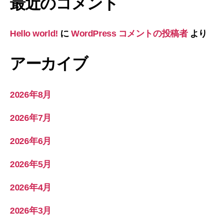
最近のコメント
Hello world!
に
WordPress コメントの投稿者
より
アーカイブ
2026年8月
2026年7月
2026年6月
2026年5月
2026年4月
2026年3月