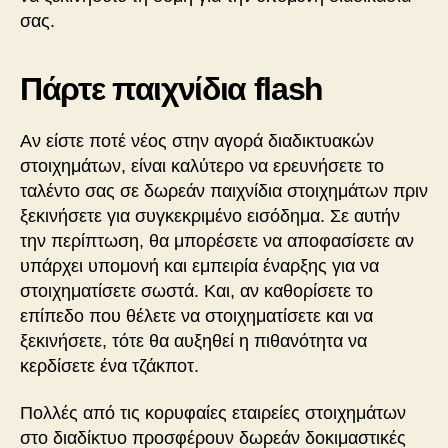
σας.
Πάρτε παιχνίδια flash
Αν είστε ποτέ νέος στην αγορά διαδικτυακών
στοιχημάτων, είναι καλύτερο να ερευνήσετε το
ταλέντο σας σε δωρεάν παιχνίδια στοιχημάτων πριν
ξεκινήσετε για συγκεκριμένο εισόδημα. Σε αυτήν
την περίπτωση, θα μπορέσετε να αποφασίσετε αν
υπάρχει υπομονή και εμπειρία έναρξης για να
στοιχηματίσετε σωστά. Και, αν καθορίσετε το
επίπεδο που θέλετε να στοιχηματίσετε και να
ξεκινήσετε, τότε θα αυξηθεί η πιθανότητα να
κερδίσετε ένα τζάκποτ.
Πολλές από τις κορυφαίες εταιρείες στοιχημάτων
στο διαδίκτυο προσφέρουν δωρεάν δοκιμαστικές