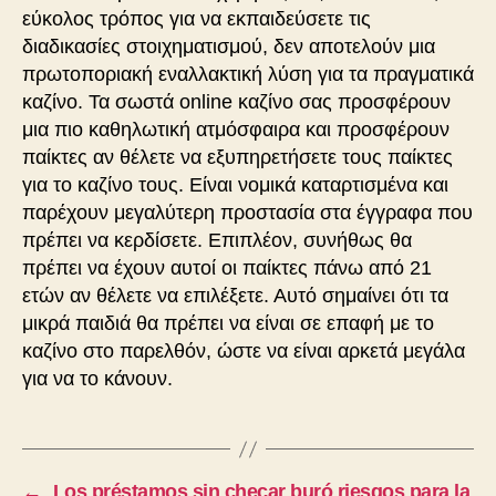
εύκολος τρόπος για να εκπαιδεύσετε τις
διαδικασίες στοιχηματισμού, δεν αποτελούν μια
πρωτοποριακή εναλλακτική λύση για τα πραγματικά
καζίνο. Τα σωστά online καζίνο σας προσφέρουν
μια πιο καθηλωτική ατμόσφαιρα και προσφέρουν
παίκτες αν θέλετε να εξυπηρετήσετε τους παίκτες
για το καζίνο τους. Είναι νομικά καταρτισμένα και
παρέχουν μεγαλύτερη προστασία στα έγγραφα που
πρέπει να κερδίσετε. Επιπλέον, συνήθως θα
πρέπει να έχουν αυτοί οι παίκτες πάνω από 21
ετών αν θέλετε να επιλέξετε. Αυτό σημαίνει ότι τα
μικρά παιδιά θα πρέπει να είναι σε επαφή με το
καζίνο στο παρελθόν, ώστε να είναι αρκετά μεγάλα
για να το κάνουν.
←
Los préstamos sin checar buró riesgos para la