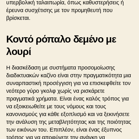
υπερβολική ταλαιπωρία, όπως καθυστερήσεις ή
έρευνα συσχέτισης με τον προμηθευτή που
βρίσκεται.
Κοντό ρόπαλο δεμένο με
λουρί
Η διασκέδαση με συστήματα προσομοίωσης
διαδικτυακών καζίνο είναι στην πραγματικότητα μια
συναρπαστική προσέγγιση για να επισκεφθείτε τον
νεότερο γύρο γκολφ χωρίς να ρισκάρετε
πραγματικά χρήματα. Είναι ένας καλός τρόπος για
να εξοικειωθείτε με τους νόμους και τους
κανονισμούς για κάθε εξοπλισμό και να ξεκινήσετε
την ανάλυση της μεταβλητότητας και της ποιότητας
των εικόνων του. Επιπλέον, είναι ένας έξυπνος
τρόπος για να αποφύγετε την ανάγκη να