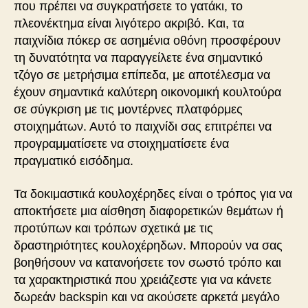
που πρέπει να συγκρατήσετε το γατάκι, το
πλεονέκτημα είναι λιγότερο ακριβό. Και, τα
παιχνίδια πόκερ σε ασημένια οθόνη προσφέρουν
τη δυνατότητα να παραγγείλετε ένα σημαντικό
τζόγο σε μετρήσιμα επίπεδα, με αποτέλεσμα να
έχουν σημαντικά καλύτερη οικονομική κουλτούρα
σε σύγκριση με τις μοντέρνες πλατφόρμες
στοιχημάτων. Αυτό το παιχνίδι σας επιτρέπει να
προγραμματίσετε να στοιχηματίσετε ένα
πραγματικό εισόδημα.
Τα δοκιμαστικά κουλοχέρηδες είναι ο τρόπος για να
αποκτήσετε μια αίσθηση διαφορετικών θεμάτων ή
προτύπων και τρόπων σχετικά με τις
δραστηριότητες κουλοχέρηδων. Μπορούν να σας
βοηθήσουν να κατανοήσετε τον σωστό τρόπο και
τα χαρακτηριστικά που χρειάζεστε για να κάνετε
δωρεάν backspin και να ακούσετε αρκετά μεγάλο