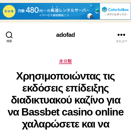
adofad
検索
メニュー
カ
未分類
テ
Χρησιμοποιώντας τις
ゴ
リ
εκδόσεις επίδειξης
ー
διαδικτυακού καζίνο για
να Bassbet casino online
χαλαρώσετε και να