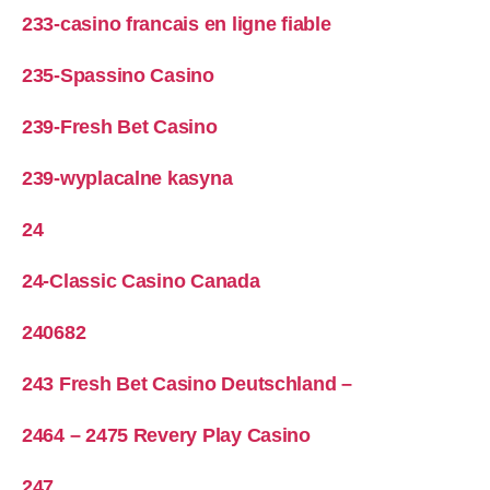
233-casino francais en ligne fiable
235-Spassino Casino
239-Fresh Bet Casino
239-wyplacalne kasyna
24
24-Classic Casino Canada
240682
243 Fresh Bet Casino Deutschland –
2464 – 2475 Revery Play Casino
247