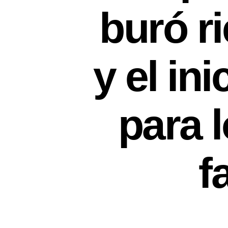
buró r
y el in
para 
f