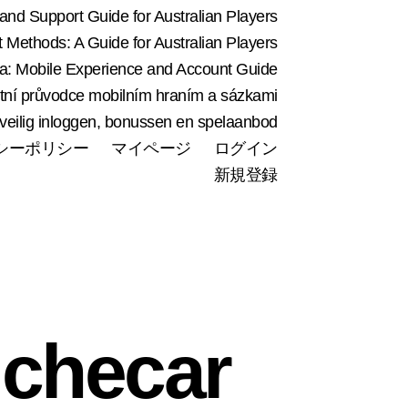
and Support Guide for Australian Players
Methods: A Guide for Australian Players
ia: Mobile Experience and Account Guide
etní průvodce mobilním hraním a sázkami
veilig inloggen, bonussen en spelaanbod
シーポリシー
マイページ
ログイン
新規登録
 checar