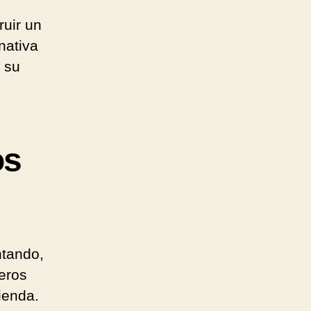
ruir un
nativa
r su
os
ntando,
eros
ienda.