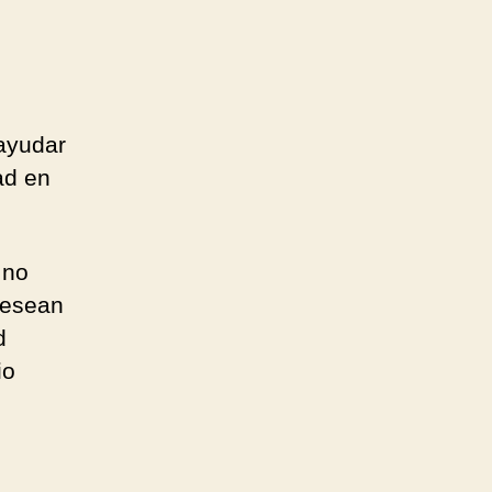
ayudar
dad en
 no
desean
d
io