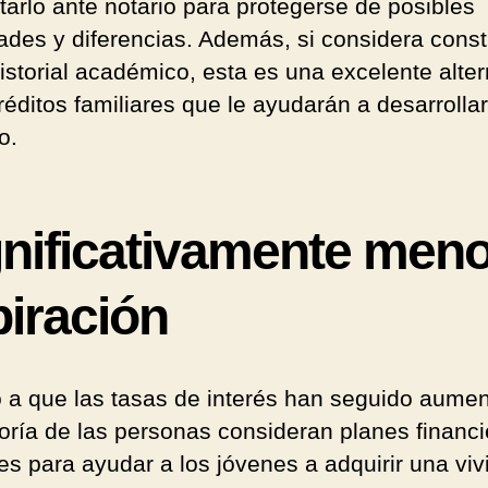
tarlo ante notario para protegerse de posibles
tades y diferencias. Además, si considera const
istorial académico, esta es una excelente alter
réditos familiares que le ayudarán a desarrolla
o.
gnificativamente men
piración
 a que las tasas de interés han seguido aume
oría de las personas consideran planes financi
res para ayudar a los jóvenes a adquirir una viv