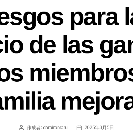
iesgos para l
icio de las g
los miembros
amilia mejor
作成者:
darairamaru
2025年3月5日
投
投