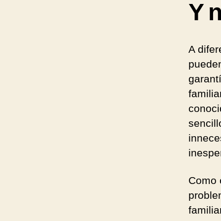
Y 
A dife
pueden
garant
famili
conoci
sencil
innece
inespe
Como c
problem
famili