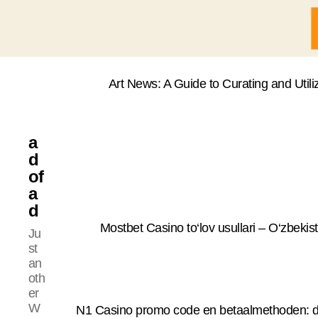
Art News: A Guide to Curating and Utili
a
d
of
a
d
Mostbet Casino to‘lov usullari – O‘zbekist
Ju
st
an
oth
er
W
N1 Casino promo code en betaalmethoden: d