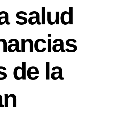
a salud
anancias
 de la
an