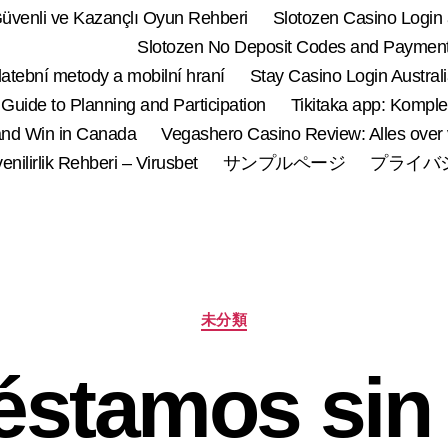
e Güvenli ve Kazançlı Oyun Rehberi
Slotozen Casino Login 
Slotozen No Deposit Codes and Payment 
latební metody a mobilní hraní
Stay Casino Login Austral
l Guide to Planning and Participation
Tikitaka app: Kompl
and Win in Canada
Vegashero Casino Review: Alles over 
enilirlik Rehberi – Virusbet
サンプルページ
プライバ
カ
未分類
テ
ゴ
éstamos sin
リ
ー